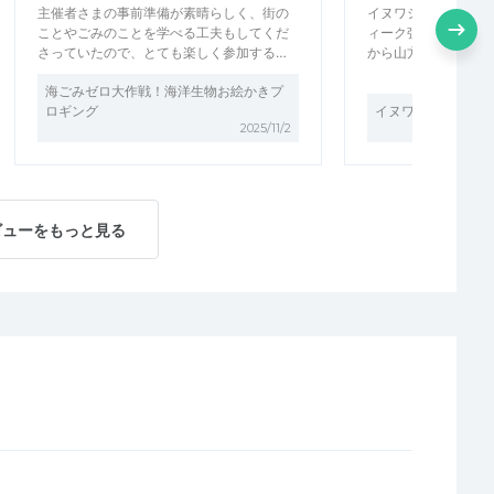
主催者さまの事前準備が素晴らしく、街の
イヌワシプロギングi
ことやごみのことを学べる工夫もしてくだ
ィーク強化週間に合
さっていたので、とても楽しく参加する…
から山方面のプロギ
海ごみゼロ大作戦！海洋生物お絵かきプ
ロギング
イヌワシお絵かきプ
2025/11/2
ビューをもっと見る