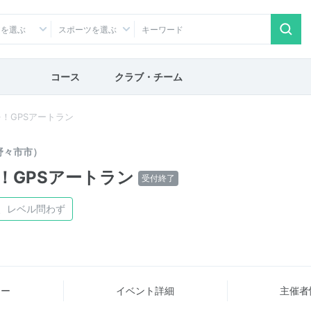
アを選ぶ
スポーツを選ぶ
コース
クラブ・チーム
！GPSアートラン
野々市市）
！GPSアートラン
受付終了
、レベル問わず
ュー
イベント詳細
主催者