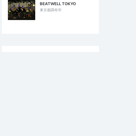
n卯辰山 海ゴミゼロウ
BEATWELL TOKYO
醤油の町大野をゴミ拾いしながら楽しみな
わせて、先週の海沿い
がら歩き、そしてGPSを使ってのアートラ
東京都調布市
ングに参加しました…
ン素晴らしいコラボイベントでした。 歩…
海ごみゼロ大作戦！お絵かきプロギング
ロギング
～カエルと歩むSDGsアクション～
2025/6/7
2025/5/31