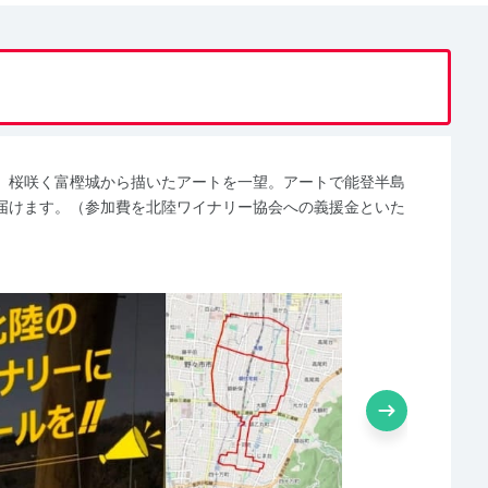
き、桜咲く富樫城から描いたアートを一望。アートで能登半島
届けます。（参加費を北陸ワイナリー協会への義援金といた