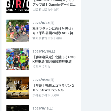
【GarminRunClub/ステップ
アップ編】Garminデータ活…
大阪府大阪市中央区
2026/8/23(日)
秋冬マラソンに向けた脚づく
り！平和公園2時間LSD（初…
愛知県名古屋市千種区
2026/10/10(土)
【参加者限定】北陸ふくい30
K駐車場(花月橋臨時駐車場)
福井県福井市
2026/9/20(日)
【早割】鴨川エコマラソン２
０２６SWスペシャル
京都府京都市伏見区
でむ－
5.00
5.00
9
2025/06/02
プロギング活動
楽しんで町も海もキレイに！
2026/8/15(土)