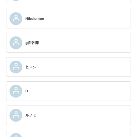
Nikolemon
g面佐藤
ヒロシ
D
ルノミ