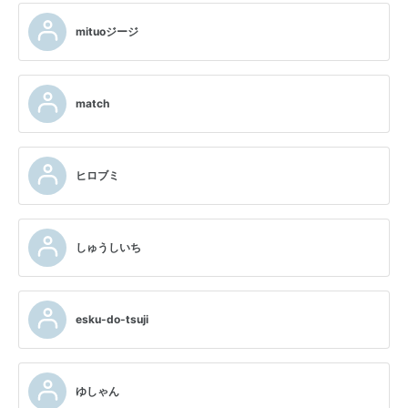
mituoジージ
match
ヒロブミ
しゅうしいち
esku-do-tsuji
ゆしゃん