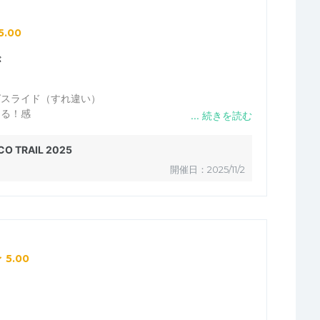
われたとのこと。他の方は、バナナや軽食も食べていたよ
、フードの配膳を少し改善してほしいと思いました。
5.00
が
ばスライド（すれ違い）
てる！感
ていくスター選手
O TRAIL 2025
開催日：2025/11/2
5.00