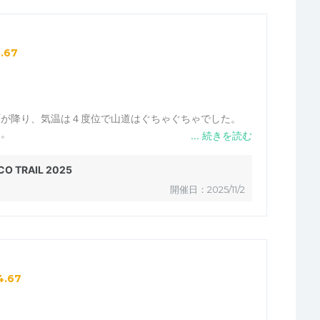
3.67
雨が降り、気温は４度位で山道はぐちゃぐちゃでした。
た。
に金属のアングルが飛び出てる箇所があるので、主催者の
て頂きたいと思います。
O TRAIL 2025
開催日：2025/11/2
4.67