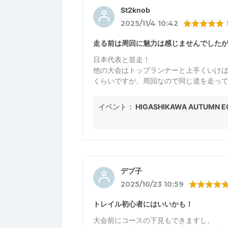
と、「ゼッケンが無いとだめです」と言
St2knob
うなので、かわいそうでした。来年以降
2025/11/4 10:42
走る前は周回に魅力は感じませんでした
日本代表と並走！
他の大会はトップランナーと上手くいけ
くらいですが、周回なので同じ道を走っ
走るシケインとなっている自分を
爽やかに声掛けまでしていただいて抜い
イベント：
HIGASHIKAWA AUTUMN EC
惚れ惚れする走り、恰好よかったなぁ
是非招聘し続けて欲しいものです
オフィシャルの皆さんの声援は
何度も凄く励みになりましたし
子どもたちの走りにも勇気づけられ
デブ子
周回の恩恵をフルに感じました
2025/10/23 10:59
来年もまたよろしくお願いします
トレイル初心者にはいいかも！
大会前にコースの下見もできますし、