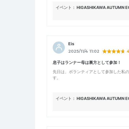
てました。僕についてきてしまったよう
イベント：
HIGASHIKAWA AUTUMN EC
もしできるなら分岐点での案内オペレー
無理なら無理で大丈夫ですが、エイドの
せん。
まぁ、あの子にとってもいい経験になっ
Eis
2025/11/4 11:02
息子はランナー母は裏方として参加！
先日は、ボランティアとして参加した私
す。
緊張したけど、初めての経験でとても楽
かった。
イベント：
HIGASHIKAWA AUTUMN EC
追加で、来年以降の課題としてお伝えし
私はボランティアの為、外で作業しました
ったのですが、私がゼッケンを外してし
んでしたので、残念でしたが、せめて冷