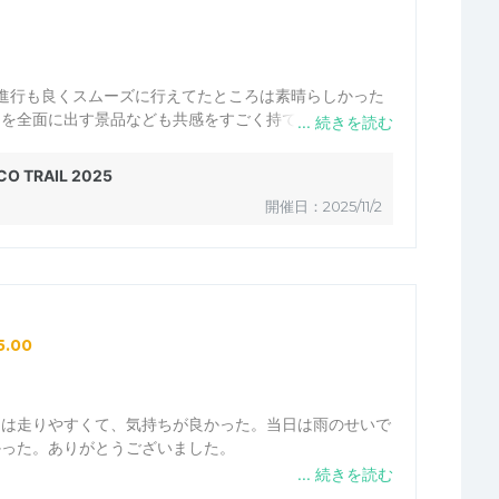
進行も良くスムーズに行えてたところは素晴らしかった
ドを全面に出す景品なども共感をすごく持てました！
ところにスタッフを配置していてコースもわかりやすかっ
ッフが傘もさしてなかったりするスタッフが寒そうで気が
O TRAIL 2025
応がスタッフにも配慮できていたらもっと今後も楽しいイ
開催日：2025/11/2
子供の景品がおおかったり、年代別に表彰するのもすごく
ランナーをここから排出しようという気持ちも見れて嬉し
願いします
5.00
スは走りやすくて、気持ちが良かった。当日は雨のせいで
かった。ありがとうございました。
ースに入ってきてしまった。ゴールした後、とっても泣い