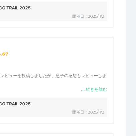
で、謝りましたが、、、
O TRAIL 2025
ションを強化を要望します。
開催日：2025/11/2
方も二人いた天守閣のあたりだったので、可能かもしれま
たとは思います。
4.67
のレビューを投稿しましたが、息子の感想もレビューしま
しかったです。雨の中で寒かったけど、無事に終われてよ
O TRAIL 2025
開催日：2025/11/2
ます。
。息子は1人で走り終わったあと、2階に豚汁を貰いに行
まった為、食べられなかったのです。私も、食べられませ
え切った身体を温めてあげてほしかったです。息子に聞く