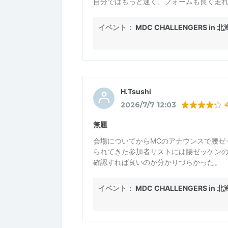
自分ではもっと速く、フォームも良く走
ムでした。
でも満足出来た。
イベント：
MDC CHALLENGERS in 
身体に湧き上がるような充実感いっぱい
こんな経験が出来て感謝です♪
H.Tsushi
2026/7/7 12:03
無題
会場についてからMCのアナウンスで腰ゼ
られてきた参加者リストには腰ゼッケン
確認すれば良いのか分かりづらかった。
イベント：
MDC CHALLENGERS in 