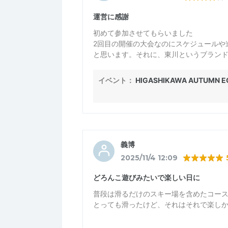
運営に感謝
初めて参加させてもらいました
2回目の開催の大会なのにスケジュールや
と思います。それに、東川というブラン
雨とコースのぬかるみがある中で主要な
たです。しかし、コース上の誘導のスタ
イベント：
HIGASHIKAWA AUTUMN EC
かりでした。風邪などひかないような対
ベントになるのではないかと思います。
たのしくみれましたし、将来のトレイル
かったです
また来年も参加したいのでぜひ開催をお
お疲れ様でした！
義博
2025/11/4 12:09
どろんこ遊びみたいで楽しい日に
普段は滑るだけのスキー場を含めたコー
とっても滑ったけど、それはそれで楽し
３kmの選手の子が、誤って１０kmのコ