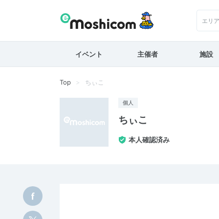
エリ
イベント
主催者
施設
Top
ちぃこ
個人
ちぃこ
本人確認済み