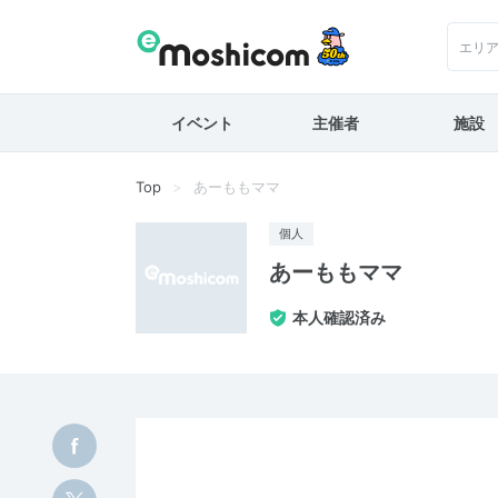
エリ
イベント
主催者
施設
Top
あーももママ
個人
あーももママ
本人確認済み