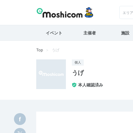
エリ
イベント
主催者
施設
Top
うげ
個人
うげ
本人確認済み