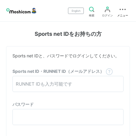
English
検索
ログイン
メニュー
Sports net IDをお持ちの方
Sports net IDと、パスワードでログインしてください。
Sports net ID・RUNNET ID（メールアドレス）
パスワード