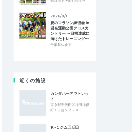
長野県下伊那郡売木村
2026/8/11
夏のマラソン練習会 in
岩名運動公園クロスカ
ントリー 〜目標達成に
向けたトレーニング〜
千葉県佐倉市
近くの施設
カンダハーアウトレッ
ト
東京都千代田区神田神保
町１丁目２２－８
Ｋ‐１ジム五反田