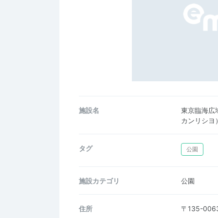
施設名
東京臨海広
カンリシヨ
タグ
公園
施設カテゴリ
公園
住所
〒135-0