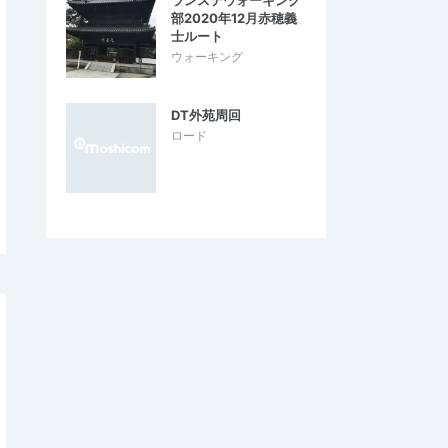
ランステウォーキング
部2020年12月赤穂義
士ルート
ウォーキング
DT外苑周回
ロード