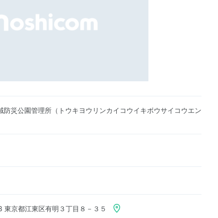
域防災公園管理所（トウキヨウリンカイコウイキボウサイコウエン
）
063 東京都江東区有明３丁目８－３５