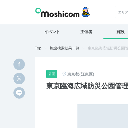
エリ
イベント
主催者
施設
Top
施設検索結果一覧
東京臨海広域防災公園
東京都(江東区)
公園
東京臨海広域防災公園管