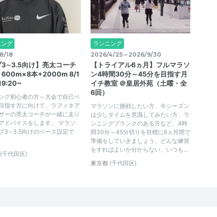
ニング
ランニング
8/18
2026/4/25～2026/9/30
3∼3.5向け】亮太コーチ
【トライアル6ヵ月】フルマラソ
600m×8本+2000m 8/1
ン4時間30分～45分を目指す月
19:20~
イチ教室 ＠皇居外苑（土曜・全
6回）
ング初心者の方～大会で自己ベ
目指す方に向けて、ラフィネア
マラソンに挑戦したい方、今シーズン
ザーの亮太コーチが一緒に走り
は少しタイムを意識してみたい方、ラ
アドバイスをします。 マラソ
ンニングブランクのある方など、4時
ブ3∼3.5向けのペース設定で
間30分～45分切りを目標に6ヵ月間で
準備をしていきましょう。どんな練習
をすればよいか分からない、いつも...
(千代田区)
東京都
(千代田区)