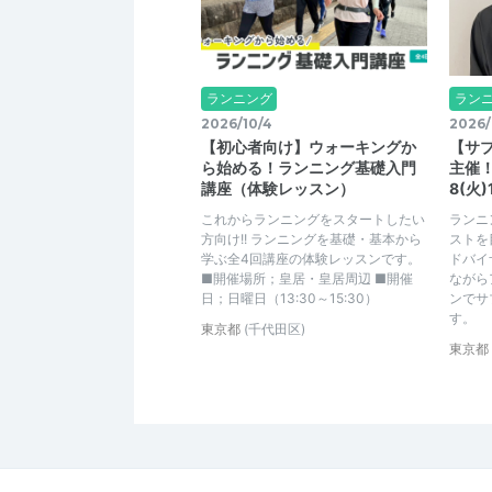
ランニング
ラン
2026/10/4
2026/
【初心者向け】ウォーキングか
【サブ
ら始める！ランニング基礎入門
主催！
講座（体験レッスン）
8(火)
これからランニングをスタートしたい
ランニ
方向け!! ランニングを基礎・基本から
ストを
学ぶ全4回講座の体験レッスンです。
ドバイ
■開催場所；皇居・皇居周辺 ■開催
ながら
日；日曜日（13:30～15:30）
ンでサ
す。
東京都
(千代田区)
東京都