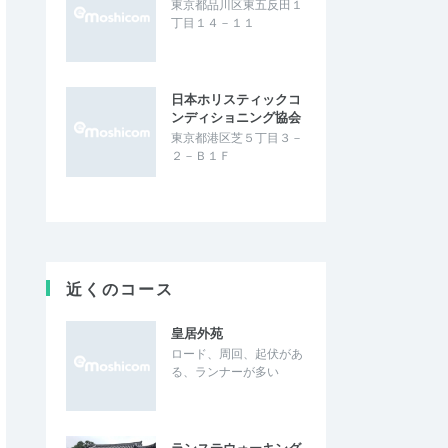
東京都品川区東五反田１
丁目１４－１１
日本ホリスティックコ
ンディショニング協会
東京都港区芝５丁目３－
２－Ｂ１Ｆ
近くのコース
皇居外苑
ロード、周回、起伏があ
る、ランナーが多い