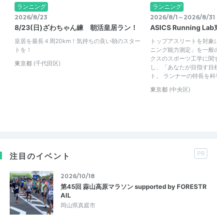
ランニング
ランニング
2026/8/23
2026/8/1～2026/8/31
8/23(日)ざわちゃん練 朝活皇居ラン！
ASICS Running 
皇居を最長４周20km！気持ちの良い朝のスター
トップアスリートを対象
トを！
ニング能力測定」を一般
クスのスポーツ工学に関
東京都
(千代田区)
し、「あなたが目指す目
ト。 ランナーの特長を科学
東京都
(中央区)
PR
注目のイベント
2026/10/18
第45回 蒜山高原マラソン supported by FORESTR
AIL
岡山県真庭市