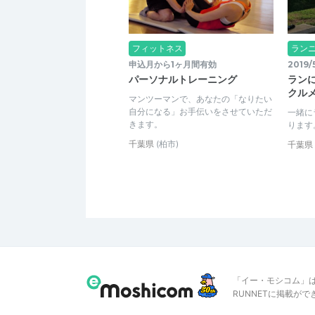
フィットネス
ラン
申込月から1ヶ月間有効
2019/
パーソナルトレーニング
ラン
クル
マンツーマンで、あなたの「なりたい
自分になる」お手伝いをさせていただ
一緒に
きます。
ります
千葉県
(柏市)
千葉県
「イー・モシコム」
RUNNETに掲載が