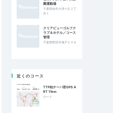
園運動場
千葉県柏市大津ケ丘２丁
目１
クリアビューゴルフク
ラブ＆ホテル／コース
管理
千葉県野田市瀬戸５４８
近くのコース
TTP柏チーバ君GPS A
RT 11km
ロード