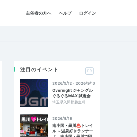
主催者の方へ
ヘルプ
ログイン
注目のイベント
PR
2026/9/12・2026/9/13
Overnight ジャングル
ぐるぐるMAX 試走会
埼玉県入間郡越生町
2026/9/18
南小国・黒川♨トレイ
ル ～温泉好きランナー
よ、南小国・黒川で阿