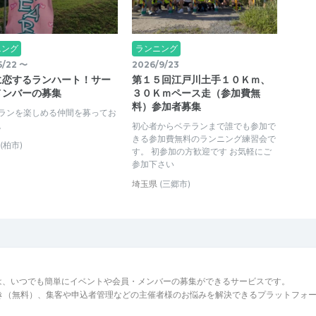
ニング
ランニング
5/22 〜
2026/9/23
に恋するランハート！サー
第１５回江戸川土手１０Ｋｍ、
メンバーの募集
３０Ｋｍペース走（参加費無
料）参加者募集
ランを楽しめる仲間を募ってお
。
初心者からベテランまで誰でも参加で
きる参加費無料のランニング練習会で
(柏市)
す。 初参加の方歓迎です お気軽にご
参加下さい
埼玉県
(三郷市)
は、いつでも簡単にイベントや会員・メンバーの募集ができるサービスです。
でき（無料）、集客や申込者管理などの主催者様のお悩みを解決できるプラットフォ