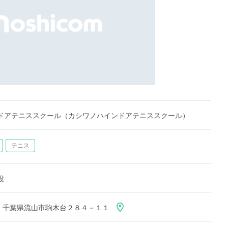
ドアテニススクール（カシワノハインドアテニススクール）
テニス
設
113 千葉県流山市駒木台２８４－１１