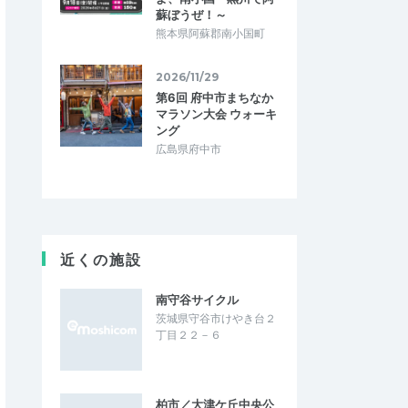
蘇ぼうぜ！～
熊本県阿蘇郡南小国町
2026/11/29
第6回 府中市まちなか
マラソン大会 ウォーキ
ング
広島県府中市
近くの施設
南守谷サイクル
茨城県守谷市けやき台２
丁目２２－６
柏市／大津ケ丘中央公