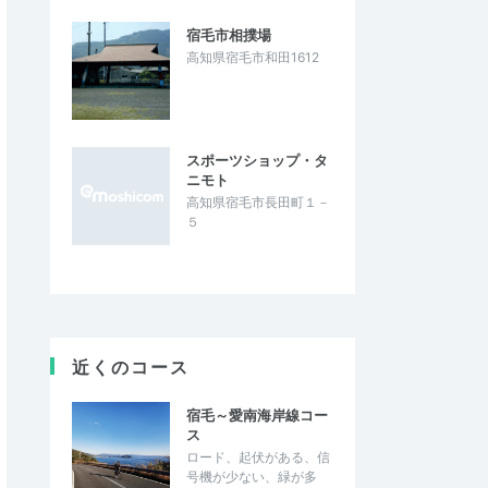
宿毛市相撲場
高知県宿毛市和田1612
スポーツショップ・タ
ニモト
高知県宿毛市長田町１－
５
近くのコース
宿毛～愛南海岸線コー
ス
ロード、起伏がある、信
号機が少ない、緑が多