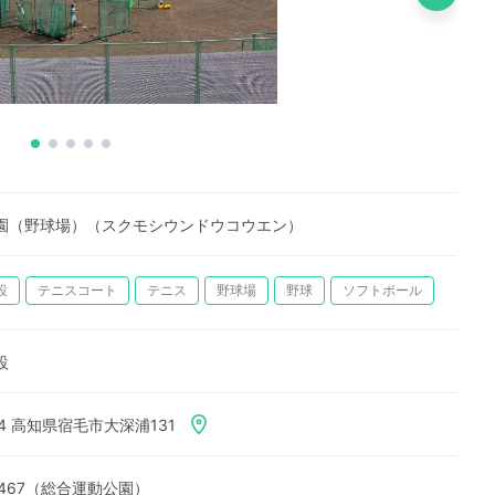
園（野球場）（スクモシウンドウコウエン）
設
テニスコート
テニス
野球場
野球
ソフトボール
設
34 高知県宿毛市大深浦131
-1467（総合運動公園）