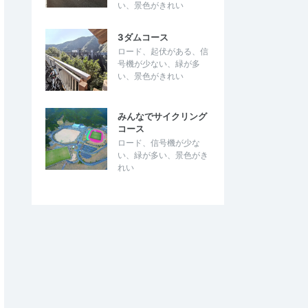
い、景色がきれい
3ダムコース
ロード、起伏がある、信
号機が少ない、緑が多
い、景色がきれい
みんなでサイクリング
コース
ロード、信号機が少な
い、緑が多い、景色がき
れい