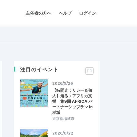
主催者の方へ
ヘルプ
ログイン
注目のイベント
PR
2026/9/26
【時間走：リレー＆個
人】走る＋アフリカ支
援 第9回 AFRICA パ
ートナーシップラン in
稲城
東京都稲城市
2026/8/22