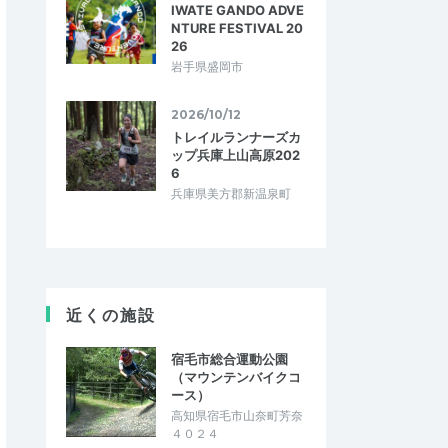
IWATE GANDO ADVE
NTURE FESTIVAL 20
26
岩手県盛岡市
2026/10/12
トレイルランナーズカ
ップ兵庫上山高原202
6
兵庫県美方郡新温泉町
近くの施設
宿毛市総合運動公園
（マウンテンバイクコ
ース）
高知県宿毛市山奈町芳奈
４０２４