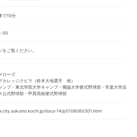
車で10分
：00
ジをご覧ください。
ァローズ
グカレッジクビラ（鈴木大地選手 他）
ャンプ・東北学院大学キャンプ・獨協大学硬式野球部・常葉大学浜
ス公式野球部・甲西高校硬式野球部
w.city.sukumo.kochi.jp/docs-14/p0108060301.html