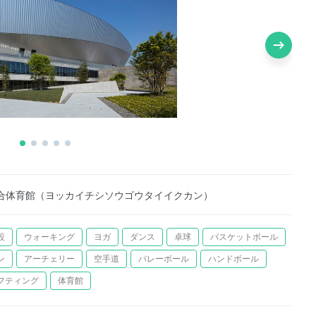
合体育館（ヨッカイチシソウゴウタイイクカン）
設
ウォーキング
ヨガ
ダンス
卓球
バスケットボール
ン
アーチェリー
空手道
バレーボール
ハンドボール
フティング
体育館