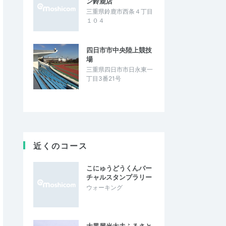
ン鈴鹿店
三重県鈴鹿市西条４丁目
１０４
四日市市中央陸上競技
場
三重県四日市市日永東一
丁目3番21号
近くのコース
こにゅうどうくんバー
チャルスタンプラリー
ウォーキング