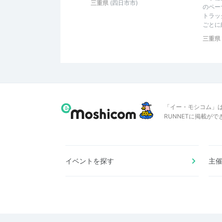
三重県
(四日市市)
のペー
トラッ
ごとに組
三重県
「イー・モシコム」
RUNNETに掲載が
イベントを探す
主