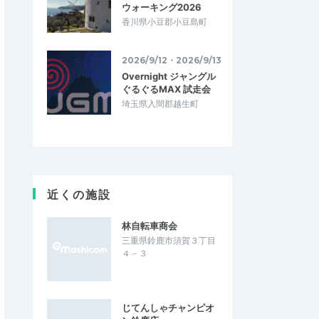
ウォーキング2026
香川県小豆郡小豆島町
2026/9/12・2026/9/13
Overnight ジャングル
ぐるぐるMAX 試走会
埼玉県入間郡越生町
近くの施設
林自転車商会
三重県鈴鹿市須賀３丁目
４－３
じてんしゃチャンピオ