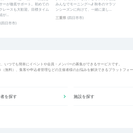
サーが徹底サポート。初めての
みんなでモーニングへ♪ 秋冬のマラソ
クレースも大歓迎。目標タイム
ンシーズンに向けて、一緒に楽し...
が...
三重県
(四日市市)
(四日市市)
は、いつでも簡単にイベントや会員・メンバーの募集ができるサービスです。
でき（無料）、集客や申込者管理などの主催者様のお悩みを解決できるプラットフォ
催者を探す
施設を探す