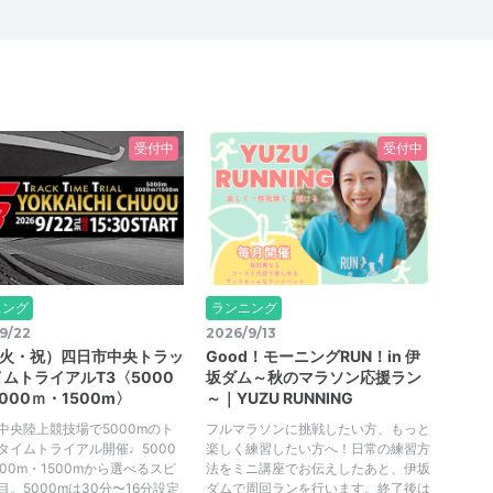
受付中
受付中
ニング
ランニング
9/22
2026/9/13
2(火・祝）四日市中央トラッ
Good！モーニングRUN！in 伊
ムトライアルT3〈5000
坂ダム～秋のマラソン応援ラン
000ｍ・1500m〉
～｜YUZU RUNNING
中央陸上競技場で5000mのト
フルマラソンに挑戦したい方、もっと
タイムトライアル開催♩5000
楽しく練習したい方へ！日常の練習方
000m・1500mから選べるスピ
法をミニ講座でお伝えしたあと、伊坂
目。5000mは30分〜16分設定
ダムで周回ランを行います。終了後は