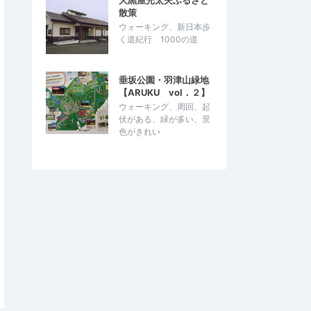
大黒屋光太夫ふるさと
散策
ウォーキング、新日本歩
く道紀行 1000の道
垂坂公園・羽津山緑地
【ARUKU vol．２】
ウォーキング、周回、起
伏がある、緑が多い、景
色がきれい