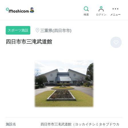
検索
ログイン
メニュー
三重県(四日市市)
スポーツ施設
四日市市三滝武道館
施設名
四日市市三滝武道館（ヨッカイチシミタキブドウカ