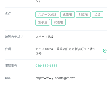
ン）
タグ
スポーツ施設
柔道場
剣道場
柔道
空手道
武道場
施設カテゴリ
スポーツ施設
住所
〒510-0024 三重県四日市市新浜町１７番２
３号
電話番号
059-332-6336
URL
http://www.y-sports.jp/new/