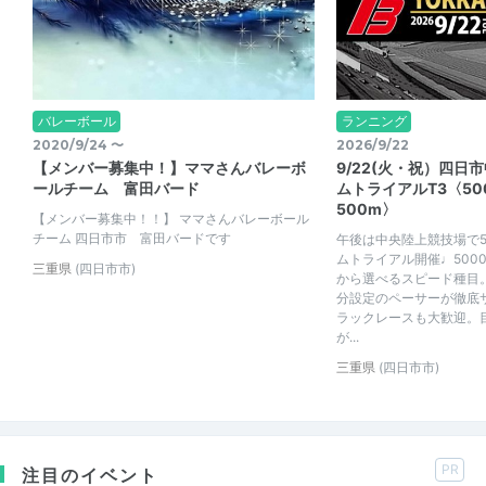
バレーボール
ランニング
2020/9/24 〜
2026/9/22
【メンバー募集中！】ママさんバレーボ
9/22(火・祝）四日
ールチーム 富田バード
ムトライアルT3〈50
500m〉
【メンバー募集中！！】 ママさんバレーボール
チーム 四日市市 富田バードです
午後は中央陸上競技場で5
ムトライアル開催♩5000m
三重県
(四日市市)
から選べるスピード種目。5
分設定のペーサーが徹底
ラックレースも大歓迎。
が...
三重県
(四日市市)
PR
注目のイベント