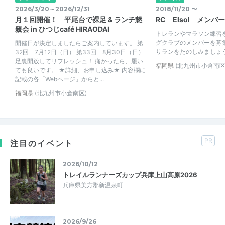
2026/3/20～2026/12/31
2018/11/20 〜
月１回開催！ 平尾台で裸足 & ランチ懇
RC Elsol メンバ
親会 in ひつじcafé HIRAODAI
トレランやマラソン練習
グクラブのメンバーを募
開催日が決定しましたらご案内しています。 第
りランをたのしみましょ
32回 7月12日（日） 第33回 8月30日（日）
足裏開放してリフレッシュ！ 痛かったら、履い
福岡県
(北九州市小倉南区
ても良いです。 ★詳細、お申し込み★ 内容欄に
記載の各「Webページ」からと...
福岡県
(北九州市小倉南区)
PR
注目のイベント
2026/10/12
トレイルランナーズカップ兵庫上山高原2026
兵庫県美方郡新温泉町
2026/9/26