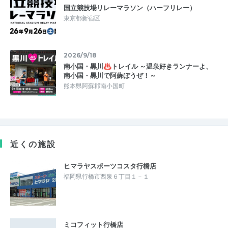
国立競技場リレーマラソン（ハーフリレー）
東京都新宿区
2026/9/18
南小国・黒川♨トレイル ～温泉好きランナーよ、
南小国・黒川で阿蘇ぼうぜ！～
熊本県阿蘇郡南小国町
近くの施設
ヒマラヤスポーツコスタ行橋店
福岡県行橋市西泉６丁目１－１
ミコフィット行橋店