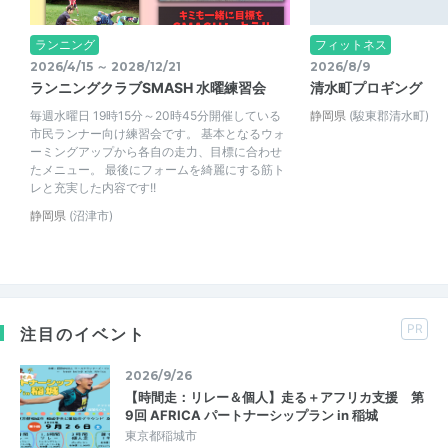
ランニング
フィットネス
2026/4/15 ～ 2028/12/21
2026/8/9
ランニングクラブSMASH 水曜練習会
清水町プロギング
毎週水曜日 19時15分～20時45分開催している
静岡県
(駿東郡清水町)
市民ランナー向け練習会です。 基本となるウォ
ーミングアップから各自の走力、目標に合わせ
たメニュー。 最後にフォームを綺麗にする筋ト
レと充実した内容です!!
静岡県
(沼津市)
PR
注目のイベント
2026/9/26
【時間走：リレー＆個人】走る＋アフリカ支援 第
9回 AFRICA パートナーシップラン in 稲城
東京都稲城市