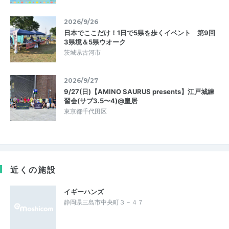
2026/9/26
日本でここだけ！1日で5県を歩くイベント 第9回
3県境＆5県ウオーク
茨城県古河市
2026/9/27
9/27(日)【AMINO SAURUS presents】江戸城練
習会(サブ3.5〜4)@皇居
東京都千代田区
近くの施設
イギーハンズ
静岡県三島市中央町３－４７