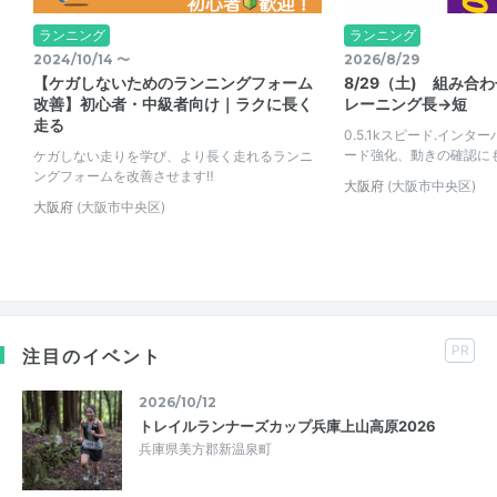
ランニング
ランニング
2024/10/14 〜
2026/8/29
【ケガしないためのランニングフォーム
8/29（土) 組み合
改善】初心者・中級者向け｜ラクに長く
レーニング長→短
走る
0.5.1kスピード.インタ
ード強化、動きの確認に
ケガしない走りを学び、より長く走れるランニ
ングフォームを改善させます‼️
大阪府
(大阪市中央区)
大阪府
(大阪市中央区)
PR
注目のイベント
2026/10/12
トレイルランナーズカップ兵庫上山高原2026
兵庫県美方郡新温泉町