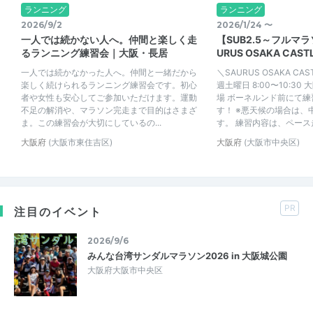
ランニング
ランニング
2026/9/2
2026/1/24 〜
一人では続かない人へ。仲間と楽しく走
【SUB2.5～フルマ
るランニング練習会｜大阪・長居
URUS OSAKA CAST
一人では続かなかった人へ。仲間と一緒だから
＼SAURUS OSAKA CAS
楽しく続けられるランニング練習会です。初心
週土曜日 8:00〜10:3
者や女性も安心してご参加いただけます。運動
場 ボーネルンド前にて
不足の解消や、マラソン完走まで目的はさまざ
す！ ※悪天候の場合は、
ま。この練習会が大切にしているの...
す。 練習内容は、ペース走.
大阪府
(大阪市東住吉区)
大阪府
(大阪市中央区)
PR
注目のイベント
2026/9/6
みんな台湾サンダルマラソン2026 in 大阪城公園
大阪府大阪市中央区