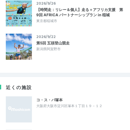
2026/9/26
【時間走：リレー＆個人】走る＋アフリカ支援 第
9回 AFRICA パートナーシップラン in 稲城
東京都稲城市
2026/9/22
第5回 五頭登山競走
新潟県阿賀野市
近くの施設
コ・ス・パ塚本
大阪府大阪市淀川区塚本１丁目１９－１２