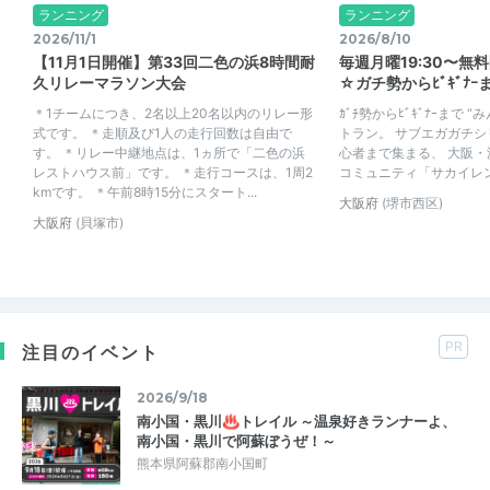
ランニング
ランニング
2026/11/1
2026/8/10
【11月1日開催】第33回二色の浜8時間耐
毎週月曜19:30〜無
久リレーマラソン大会
☆ガチ勢からﾋﾞｷﾞﾅｰま
＊1チームにつき、2名以上20名以内のリレー形
ｶﾞﾁ勢からﾋﾞｷﾞﾅｰまで
式です。 ＊走順及び1人の走行回数は自由で
トラン。 サブエガガチ
す。 ＊リレー中継地点は、1ヵ所で「二色の浜
心者まで集まる、 大阪
レストハウス前」です。 ＊走行コースは、1周2
コミュニティ「サカイレ
kmです。 ＊午前8時15分にスタート...
大阪府
(堺市西区)
大阪府
(貝塚市)
PR
注目のイベント
2026/9/18
南小国・黒川♨トレイル ～温泉好きランナーよ、
南小国・黒川で阿蘇ぼうぜ！～
熊本県阿蘇郡南小国町