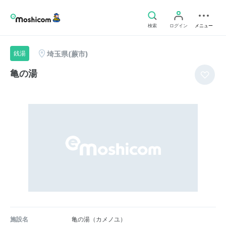
検索
ログイン
メニュー
埼玉県(蕨市)
銭湯
亀の湯
施設名
亀の湯（カメノユ）