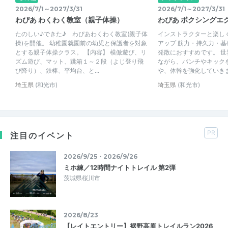
2026/7/1～2027/3/31
2026/7/1～2027/3/31
わぴあ わくわく教室（親子体操）
わぴあ ボクシングエ
たのしい♪できた♪ わぴあわくわく教室(親子体
インストラクターと楽し
操)を開催。 幼稚園就園前の幼児と保護者を対象
アップ 筋力・持久力・
とする親子体操クラス。 【内容】 模倣遊び、リ
発散におすすめです。 
ズム遊び、マット、跳箱１～２段（よじ登り飛
ながら、パンチやキック
び降り）、鉄棒、平均台、と...
や、体幹を強化していきます
埼玉県
(和光市)
埼玉県
(和光市)
PR
注目のイベント
2026/9/25・2026/9/26
ミホ練／12時間ナイトトレイル 第2弾
茨城県桜川市
2026/8/23
【レイトエントリー】裾野高原トレイルラン2026