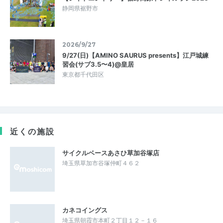
静岡県裾野市
2026/9/27
9/27(日)【AMINO SAURUS presents】江戸城練
習会(サブ3.5〜4)@皇居
東京都千代田区
近くの施設
サイクルベースあさひ草加谷塚店
埼玉県草加市谷塚仲町４６２
カネコイングス
埼玉県朝霞市本町２丁目１２－１６