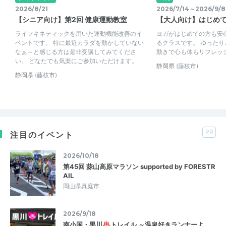
2026/8/21
2026/7/14～2026/9/8
【シニア向け】第2回 健康運動教室
【大人向け】はじめ
ライフキネティックを用いた運動機能改善のイ
ヨガがはじめての方も安
ベントです。 特に最近カラダを動かしていない
るクラスです。 ゆった
なぁ～と感じる方は是非受講してみてくださ
動きで心も体もリフレッ
い。 どなたでも気楽にご参加いただけます。
静岡県
(藤枝市)
静岡県
(藤枝市)
PR
注目のイベント
2026/10/18
第45回 蒜山高原マラソン supported by FORESTR
AIL
岡山県真庭市
2026/9/18
南小国・黒川♨トレイル ～温泉好きランナーよ、