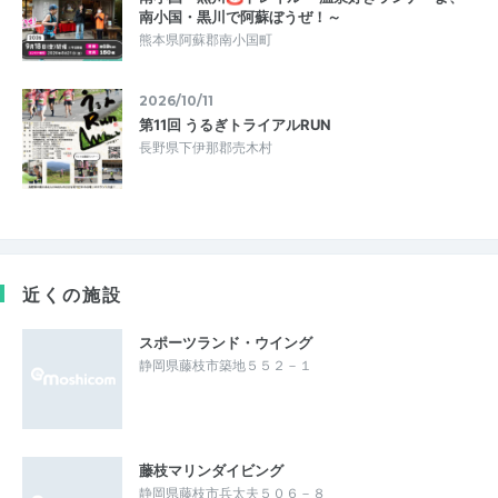
南小国・黒川で阿蘇ぼうぜ！～
熊本県阿蘇郡南小国町
2026/10/11
第11回 うるぎトライアルRUN
長野県下伊那郡売木村
近くの施設
スポーツランド・ウイング
静岡県藤枝市築地５５２－１
藤枝マリンダイビング
静岡県藤枝市兵太夫５０６－８