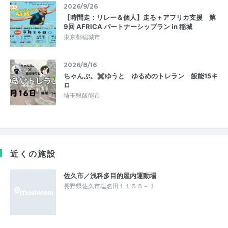
2026/9/26
【時間走：リレー＆個人】走る＋アフリカ支援 第
9回 AFRICA パートナーシップラン in 稲城
東京都稲城市
2026/8/16
ちゃんぷ。✖ゆうと ゆるめのトレラン 飯能15キ
ロ
埼玉県飯能市
近くの施設
佐久市／浅科多目的屋内運動場
長野県佐久市塩名田１１５５－１