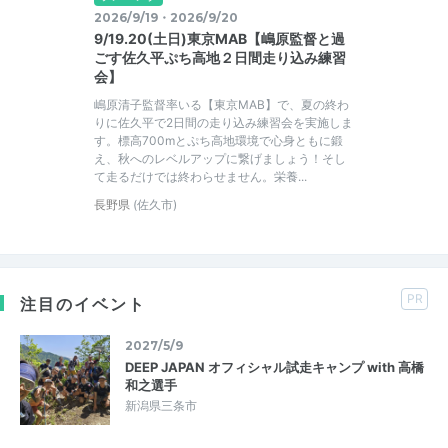
2026/9/19・2026/9/20
9/19.20(土日)東京MAB【嶋原監督と過
ごす佐久平ぷち高地２日間走り込み練習
会】
嶋原清子監督率いる【東京MAB】で、夏の終わ
りに佐久平で2日間の走り込み練習会を実施しま
す。標高700mとぷち高地環境で心身ともに鍛
え、秋へのレベルアップに繋げましょう！そし
て走るだけでは終わらせません。栄養...
長野県
(佐久市)
PR
注目のイベント
2027/5/9
DEEP JAPAN オフィシャル試走キャンプ with 高橋
和之選手
新潟県三条市