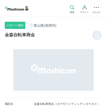
検索
ログイン
メニュー
富山県(高岡市)
スポーツ施設
金森自転車商会
施設名
金森自転車商会（カナモリジテンシヤシヨウカイ）