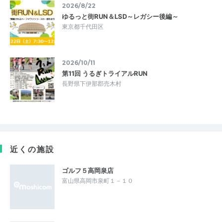
2026/8/22
ゆるっと街RUN＆LSD～レガシー後編～
東京都千代田区
2026/10/11
第11回 うるぎトライアルRUN
長野県下伊那郡売木村
近くの施設
ゴルフ５高岡泉店
富山県高岡市泉町１－１０