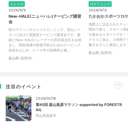
トレイル
ロゲイニング
2026/8/9
2026/9/13
New-HALE(ニューハレ)テーピング講習
たかおかスポーツロ
会
地図上に設定されたチェ
間内で巡り、スポーツ体
秋のマラソンやトレイルランニング、登山シー
を集めるスポーツです！
ズンに向けた実践型テーピング講習会です。講
クラスに加え、５時間ク
師にNew-HALEトレーナーの芥田晃志氏をお招
魅力をさらに発信します！ 
きし、関節保護や怪我予防のためのテーピング
技術をはじめ、レース中の効果的な補...
富山県
(高岡市)
富山県
(高岡市)
PR
注目のイベント
2026/10/18
第45回 蒜山高原マラソン supported by FORESTR
AIL
岡山県真庭市