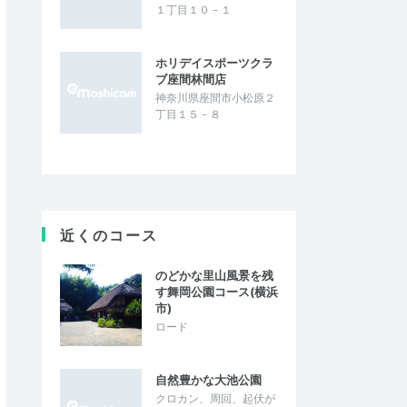
１丁目１０－１
ホリデイスポーツクラ
ブ座間林間店
神奈川県座間市小松原２
丁目１５－８
近くのコース
のどかな里山風景を残
す舞岡公園コース(横浜
市)
ロード
自然豊かな大池公園
クロカン、周回、起伏が