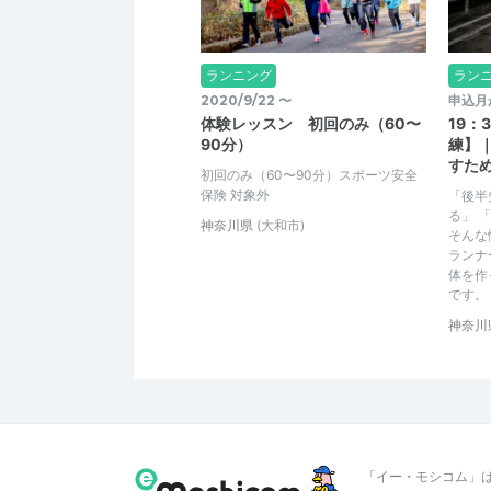
ランニング
ラン
2020/9/22 〜
申込月
体験レッスン 初回のみ（60〜
19：
90分）
練】
すた
初回のみ（60〜90分）スポーツ安全
保険 対象外
「後半
る」 
神奈川県
(大和市)
そんな
ランナ
体を作
です。
神奈川
「イー・モシコム」