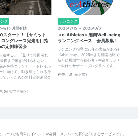
ニング
ランニング
から1ヶ月間有効
2026/7/15 ～ 2026/8/31
30スタート！【サミット
＜e-Athletes＞湘南Well-being
｜ロングレース完走を目指
ランニングベース 会員募集！
めの定例練習会
ランニング指導に25年の実績があるe
-Athletesが、2025年より湘南地区で
失速する」 「登りで毎回潰れ
新たに展開する初心者・中高年ランナ
「最後まで動き続けられない」
ー向けのサポートプログラムです。
悩みを持つランナー・トレイル
ーに向けて、動き続けられる身
神奈川県
(藤沢市)
っていくための無料定例練習会
県
(横浜市戸塚区)
は、いつでも簡単にイベントや会員・メンバーの募集ができるサービスです。