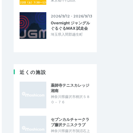
東京都千代田区
2026/9/12・2026/9/13
Overnight ジャングル
ぐるぐるMAX 試走会
埼玉県入間郡越生町
近くの施設
薬師寺テニスカレッジ
湘南
神奈川県藤沢市柄沢５８
０－７６
セブンカルチャークラ
ブ藤沢テニスクラブ
神奈川県藤沢市鵠沼石上