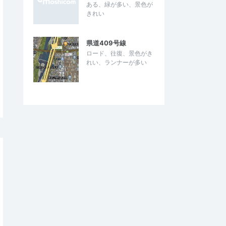
ある、緑が多い、景色が
きれい
県道409号線
ロード、往復、景色がき
れい、ランナーが多い