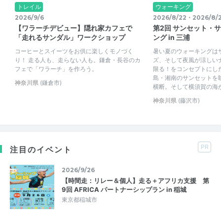
トレイル
ウォーキング
2026/9/6
2026/8/22・2026/8/
【ワラーチデビュー】隠れ家カフェで
第2回 サンセット・
「走れるサンダル」ワークショップ
ング in 三浦
コーヒーとスイーツをお供に楽しくモノづく
暑い夏のウォーキングは
り！ 走る人も、走らない人も。鎌倉・長谷のカ
ズ、そして夜風が涼しい
フェで「ワラーチ」を作ろう。
限る！をコンセプトにし
島・湘南のサンセットを
神奈川県
(鎌倉市)
横断。そして横須賀の海から
神奈川県
(藤沢市)
PR
注目のイベント
2026/9/26
【時間走：リレー＆個人】走る＋アフリカ支援 第
9回 AFRICA パートナーシップラン in 稲城
東京都稲城市