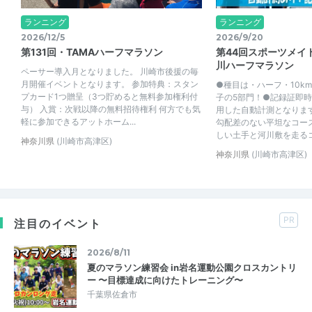
ランニング
ランニング
2026/12/5
2026/9/20
第131回・TAMAハーフマラソン
第44回スポーツメイ
川ハーフマラソン
ペーサー導入月となりました。 川崎市後援の毎
月開催イベントとなります。 参加特典：スタン
●種目は・ハーフ・10km
プカード1つ贈呈（3つ貯めると無料参加権利付
子の5部門！●記録証即
与） 入賞：次戦以降の無料招待権利 何方でも気
用した自動計測となりま
軽に参加できるアットホーム...
勾配差のない平坦なコー
しい土手と河川敷を走るコ
神奈川県
(川崎市高津区)
神奈川県
(川崎市高津区)
PR
注目のイベント
2026/8/11
夏のマラソン練習会 in岩名運動公園クロスカントリ
ー 〜目標達成に向けたトレーニング〜
千葉県佐倉市