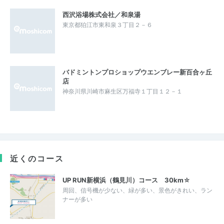
西沢浴場株式会社／和泉湯
東京都狛江市東和泉３丁目２－６
バドミントンプロショップウエンブレー新百合ヶ丘
店
神奈川県川崎市麻生区万福寺１丁目１２－１
近くのコース
UP RUN新横浜（鶴見川）コース 30km☆
周回、信号機が少ない、緑が多い、景色がきれい、ラン
ナーが多い