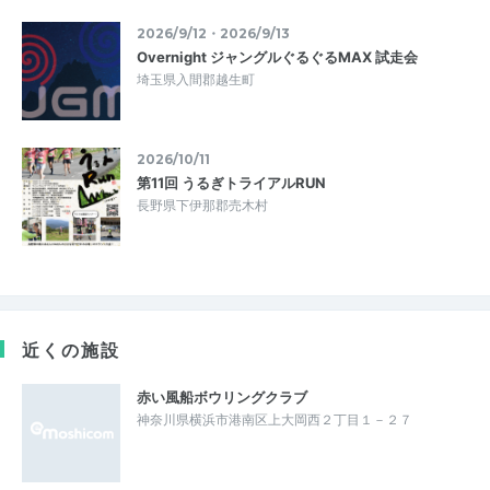
2026/9/12・2026/9/13
Overnight ジャングルぐるぐるMAX 試走会
埼玉県入間郡越生町
2026/10/11
第11回 うるぎトライアルRUN
長野県下伊那郡売木村
近くの施設
赤い風船ボウリングクラブ
神奈川県横浜市港南区上大岡西２丁目１－２７