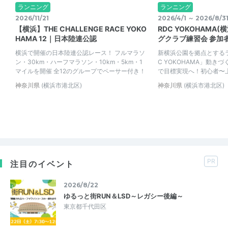
ランニング
ランニング
2026/11/21
2026/4/1 ～ 2026/8/3
【横浜】THE CHALLENGE RACE YOKO
RDC YOKOHAMA(横
HAMA 12｜日本陸連公認
グクラブ練習会 参加
横浜で開催の日本陸連公認レース！ フルマラソ
新横浜公園を拠点とする
ン・30km・ハーフマラソン・10km・5km・1
C YOKOHAMA」動き
マイルを開催 全12のグループでペーサー付き！
で目標実現へ！初心者〜
神奈川県
(横浜市港北区)
神奈川県
(横浜市港北区)
PR
注目のイベント
2026/8/22
ゆるっと街RUN＆LSD～レガシー後編～
東京都千代田区