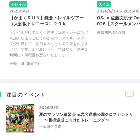
トレイル
スイム
2026/9/21
2026/4/29 ～ 2026/10
【かまくＲＵＮ】鎌倉トレイルツアー
OSJ × 佐藤文机子 Oce
（大船坂トレコース）２０ｋ
026【スクールメン
トレイルだけでなく、途中に坂道トレーニング
神奈川県
(鎌倉市)
も加えた走りごたえのあるコースです。スタッ
フが先導して、参加者みなさんで完走をめざす
ツアーです。走り続けるわけではなく、途中１
時間に１回程度休憩をいたします。
神奈川県
(鎌倉市)
PR
注目のイベント
2026/8/11
夏のマラソン練習会 in岩名運動公園クロスカントリ
ー 〜目標達成に向けたトレーニング〜
千葉県佐倉市