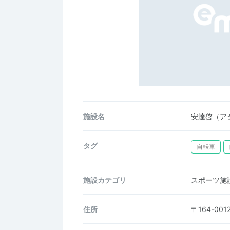
施設名
安達啓（ア
タグ
自転車
施設カテゴリ
スポーツ施
住所
〒164-0