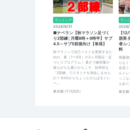
ランニング
ラン
2026/8/31
2026/
■ナベラン【秋マラソン足づく
【12
り2部練│月曜8時＋9時半】サブ
朋美 
4.5～サブ5前後向け【単発】
者:レ
料
秋マラソンで自己ベストを更新するた
めの、夏（7〜9月）の3ヶ月限定・足
尾藤朋
づくりプログラム！ 暑さで練習量が
らなく
落ちがちな夏だからこそ、効率的な
皇居ぐ
「2部練」でスタミナを強化しません
ルトレ
か？ 8:00からちょっとがんばるトレ
っこな
ー...
もありま
東京都
(千代田区)
東京都