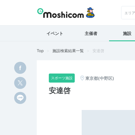
エリ
イベント
主催者
施設
Top
施設検索結果一覧
安達啓
東京都(中野区)
スポーツ施設
安達啓