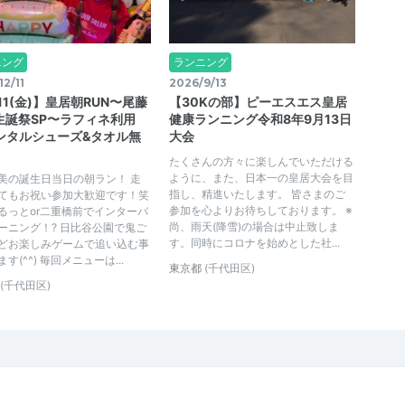
ニング
ランニング
12/11
2026/9/13
/11(金)】皇居朝RUN〜尾藤
【30Kの部】ピーエスエス皇居
生誕祭SP〜ラフィネ利用
健康ランニング令和8年9月13日
ンタルシューズ&タオル無
大会
たくさんの方々に楽しんでいただける
ように、また、日本一の皇居大会を目
美の誕生日当日の朝ラン！ 走
指し、精進いたします。 皆さまのご
てもお祝い参加大歓迎です！笑
参加を心よりお待ちしております。 ※
るっとor二重橋前でインターバ
尚、雨天(降雪)の場合は中止致しま
ーニング！? 日比谷公園で鬼ご
す。同時にコロナを始めとした社...
どお楽しみゲームで追い込む事
す(^^) 毎回メニューは...
東京都
(千代田区)
(千代田区)