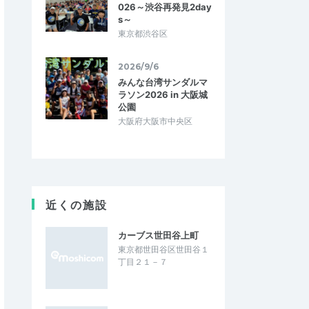
026～渋谷再発見2day
s～
東京都渋谷区
2026/9/6
みんな台湾サンダルマ
ラソン2026 in 大阪城
公園
大阪府大阪市中央区
近くの施設
カーブス世田谷上町
東京都世田谷区世田谷１
丁目２１－７