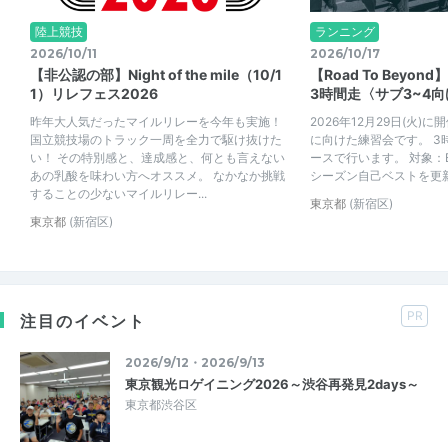
陸上競技
ランニング
2026/10/11
2026/10/17
【非公認の部】Night of the mile（10/1
【Road To Beyond
1）リレフェス2026
3時間走〈サブ3~4向
昨年大人気だったマイルリレーを今年も実施！
2026年12月29日(火)に開
国立競技場のトラック一周を全力で駆け抜けた
に向けた練習会です。 3
い！ その特別感と、達成感と、何とも言えない
ースで行います。 対象：B
あの乳酸を味わい方へオススメ。 なかなか挑戦
シーズン自己ベストを更
することの少ないマイルリレー...
東京都
(新宿区)
東京都
(新宿区)
PR
注目のイベント
2026/9/12・2026/9/13
東京観光ロゲイニング2026～渋谷再発見2days～
東京都渋谷区