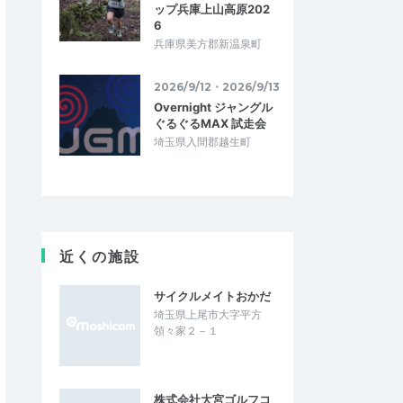
ップ兵庫上山高原202
6
兵庫県美方郡新温泉町
2026/9/12・2026/9/13
Overnight ジャングル
ぐるぐるMAX 試走会
埼玉県入間郡越生町
近くの施設
サイクルメイトおかだ
埼玉県上尾市大字平方
領々家２－１
株式会社大宮ゴルフコ