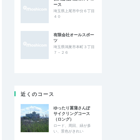
ース
埼玉県上尾市中分６丁目
４０
有限会社オールスポー
ツ
埼玉県鴻巣市本町３丁目
７－２６
近くのコース
ゆったり菖蒲さんぽ
サイクリングコース
（ロング）
ロード、周回、緑が多
い、景色がきれい