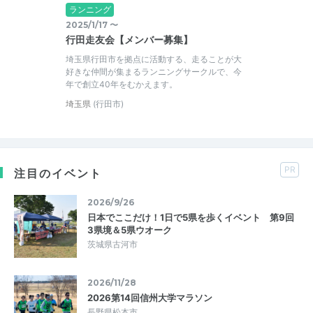
ランニング
2025/1/17 〜
行田走友会【メンバー募集】
埼玉県行田市を拠点に活動する、走ることが大
好きな仲間が集まるランニングサークルで、今
年で創立40年をむかえます。
埼玉県
(行田市)
PR
注目のイベント
2026/9/26
日本でここだけ！1日で5県を歩くイベント 第9回
3県境＆5県ウオーク
茨城県古河市
2026/11/28
2026第14回信州大学マラソン
長野県松本市