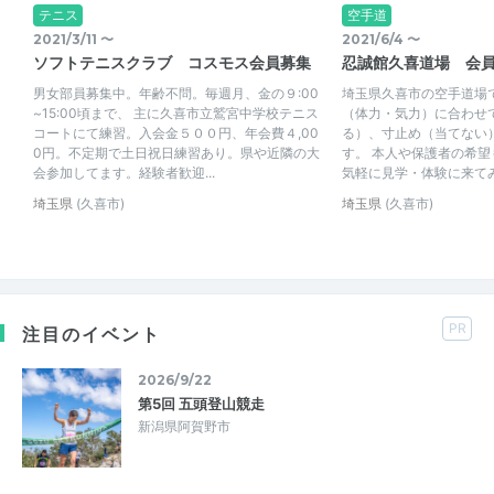
テニス
空手道
2021/3/11 〜
2021/6/4 〜
ソフトテニスクラブ コスモス会員募集
忍誠館久喜道場 会
男女部員募集中。年齢不問。毎週月、金の９:00
埼玉県久喜市の空手道場
~15:00頃まで、 主に久喜市立鷲宮中学校テニス
（体力・気力）に合わせ
コートにて練習。入会金５００円、年会費４,00
る）、寸止め（当てない
0円。不定期で土日祝日練習あり。県や近隣の大
す。 本人や保護者の希望
会参加してます。経験者歓迎...
気軽に見学・体験に来てみて
埼玉県
(久喜市)
埼玉県
(久喜市)
PR
注目のイベント
2026/9/22
第5回 五頭登山競走
新潟県阿賀野市