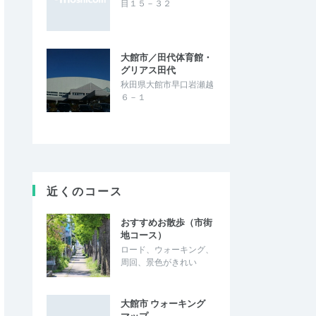
目１５－３２
大館市／田代体育館・
グリアス田代
秋田県大館市早口岩瀬越
６－１
近くのコース
おすすめお散歩（市街
地コース）
ロード、ウォーキング、
周回、景色がきれい
大館市 ウォーキング