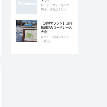
マップ
ロード、ウォーキング、
周回、景色がきれい
【お城マラソン】山田
敬藏記念ロードレース
大会
ロード、お城マラソン
（認定）