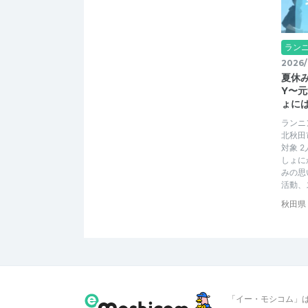
ラン
2026/
夏休
Y〜
ょに
ランニ
北秋田
対象 
しょに
みの思
活動、
秋田県
「イー・モシコム」