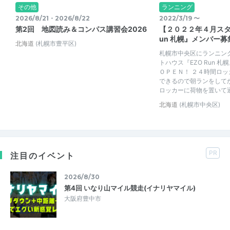
その他
ランニング
2026/8/21・2026/8/22
2022/3/19 〜
第2回 地図読み＆コンパス講習会2026
【２０２２年４月スター
un 札幌』メンバー募
北海道
(札幌市豊平区)
札幌市中央区にランニン
トハウス『EZO Run 
ＯＰＥＮ！ ２４時間ロ
できるので朝ランをして
ロッカーに荷物を置いて通勤
北海道
(札幌市中央区)
PR
注目のイベント
2026/8/30
第4回 いなり山マイル競走(イナリヤマイル)
大阪府豊中市