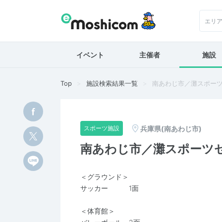
エリ
イベント
主催者
施設
Top
施設検索結果一覧
南あわじ市／灘スポー
兵庫県(南あわじ市)
スポーツ施設
南あわじ市／灘スポーツ
＜グラウンド＞
サッカー 1面
＜体育館＞