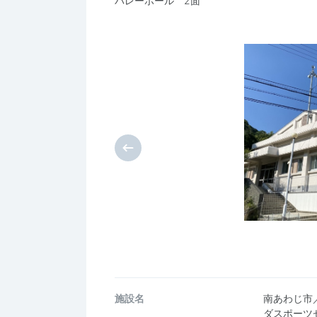
バレーボール 2面
施設名
南あわじ市
ダスポーツ