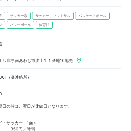
設
サッカー場
サッカー、フットサル
バスケットボール
ン
バレーボール
体育館
設
551 兵庫県南あわじ市灘土生１番地10地先
-0001（灘連絡所）
0
日
日の時は、翌日が休館日となります。
ド・サッカー 1面＞
 350円／時間