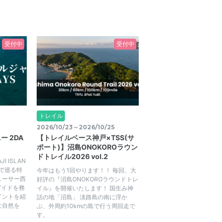
受付中
受付中
トレイル
2026/10/23～2026/10/25
 2DA
【トレイルベース神戸×TSS(サ
ポート)】沼島ONOKOROラウン
ドトレイル2026 vol.2
 ISLAN
間で巡る特
今年はもう1回やります！！ 毎回、大
ューサー西
好評の『沼島ONOKOROラウンドトレ
がガイドを務
イル』を開催いたします！ 国生み神
イントを紹
話の地「沼島」 淡路島の南に浮か
な自然を
ぶ、外周約10kmの島で行う周回走で
す。