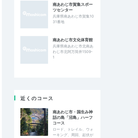
南あわじ市賀集スポー
ツセンター
兵庫県南あわじ市賀集10
31番地
南あわじ市文化体育館
兵庫県南あわじ市北南あ
わじ市北阿万筒井1509-
1
近くのコース
南あわじ市・国生み神
話の島「沼島」ハーフ
コース
ロード、トレイル、ウォ
ーキング、周回、起伏が