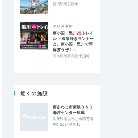
新潟県阿賀野市
2026/9/18
南小国・黒川♨トレイ
ル ～温泉好きランナー
よ、南小国・黒川で阿
蘇ぼうぜ！～
熊本県阿蘇郡南小国町
近くの施設
南あわじ市南淡Ｂ＆Ｇ
海洋センター艇庫
兵庫県南あわじ市阿万塩
屋町2624番地16