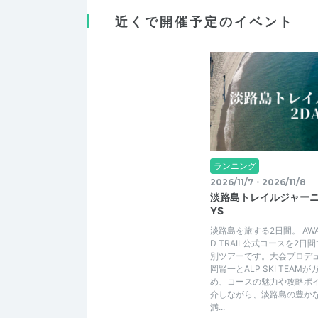
近くで開催予定のイベント
ランニング
2026/11/7・2026/11/8
淡路島トレイルジャーニー
YS
淡路島を旅する2日間。 AWAJI
D TRAIL公式コースを2日
別ツアーです。大会プロデ
岡賢一とALP SKI TEAM
め、コースの魅力や攻略ポ
介しながら、淡路島の豊か
満...