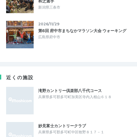
和之選手
新潟県三条市
2026/11/29
第6回 府中市まちなかマラソン大会 ウォーキング
広島県府中市
近くの施設
滝野カントリー倶楽部八千代コース
兵庫県多可郡多可町加美区寺内入相山６１８
妙見富士カントリークラブ
兵庫県多可郡多可町中区牧野８１７－１