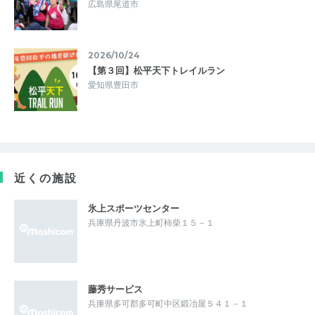
広島県尾道市
2026/10/24
【第３回】松平天下トレイルラン
愛知県豊田市
近くの施設
氷上スポーツセンター
兵庫県丹波市氷上町柿柴１５－１
藤秀サービス
兵庫県多可郡多可町中区鍛冶屋５４１－１