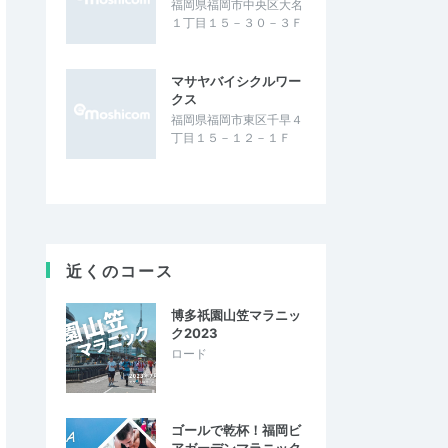
福岡県福岡市中央区大名
１丁目１５－３０－３Ｆ
マサヤバイシクルワー
クス
福岡県福岡市東区千早４
丁目１５－１２－１Ｆ
近くのコース
博多祇園山笠マラニッ
ク2023
ロード
ゴールで乾杯！福岡ビ