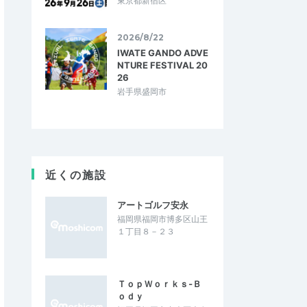
東京都新宿区
2026/8/22
IWATE GANDO ADVE
NTURE FESTIVAL 20
26
岩手県盛岡市
近くの施設
アートゴルフ安永
福岡県福岡市博多区山王
１丁目８－２３
ＴｏｐＷｏｒｋｓ‐Ｂ
ｏｄｙ