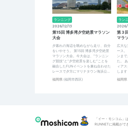
ランニング
ラン
2026/12/13
2026/
第15回 博多湾夕空絶景マラソン
第３
大会
マラ
夕暮れの海辺を眺めながら走り、自分
広大な
をいやそう。 第15回 博多湾夕空絶景
ース。
マラソン大会。今大会は、“ランニン
ンまで
グ競技”と“夕空絶景を楽しむ”ことを
た。 
融合したFUNイベントを兼ね合わせた
ィアス
レースで夕方にマリナタウン海浜公...
します
福岡県
(福岡市西区)
福岡県
「イー・モシコム」
RUNNETに掲載が