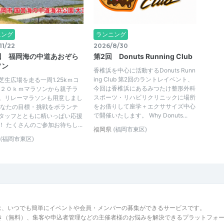
ニング
ランニング
11/22
2026/8/30
回 福岡海の中道あおぞら
第2回 Donuts Running Club
ソン
香椎浜を中心に活動するDonuts Runn
ing Club 第2回のラントレイベント、
芝生広場を走る一周1.25kｍコ
今回は香椎浜にあるみつたけ整形外科
 ２０ｋｍマラソンから親子ラ
スポーツ・リハビリクリニックに場所
。リレーマラソンも用意しまし
をお借りして座学＋エクササイズ中心
あなたの目標・挑戦をボランテ
で開催いたします。 Why Donuts...
タッフとともに精いっぱい応援
！ たくさんのご参加お待ちし...
福岡県
(福岡市東区)
(福岡市東区)
は、いつでも簡単にイベントや会員・メンバーの募集ができるサービスです。
でき（無料）、集客や申込者管理などの主催者様のお悩みを解決できるプラットフォ