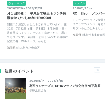
ウォーキング
トレイル
2026/3/20～2026/12/31
2018/11/20 〜
月１回開催！ 平尾台で裸足 & ランチ懇
RC Elsol メンバ
親会 in ひつじcafé HIRAODAI
トレランやマラソン練習
グクラブのメンバーを募
開催日が決定しましたらご案内しています。 第
りランをたのしみましょ
32回 7月12日（日） 第33回 8月30日（日）
足裏開放してリフレッシュ！ 痛かったら、履い
福岡県
(北九州市小倉南区
ても良いです。 ★詳細、お申し込み★ 内容欄に
記載の各「Webページ」からと...
福岡県
(北九州市小倉南区)
PR
注目のイベント
2026/8/14～2026/8/16
葛西ランナーズ 8/14-16マラソン強化合宿 菅平高原
長野県須坂市