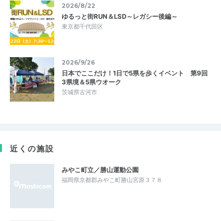
2026/8/22
ゆるっと街RUN＆LSD～レガシー後編～
東京都千代田区
2026/9/26
日本でここだけ！1日で5県を歩くイベント 第9回
3県境＆5県ウオーク
茨城県古河市
近くの施設
みやこ町立／勝山運動公園
福岡県京都郡みやこ町勝山宮原３７８