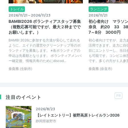
トレイル
ランニング
2026/11/21～2026/11/23
2026/11/21
BAMBI2026 ボランティアスタッフ募集
初心者向け マラソ
（複数応募可能ですが、最大２枠までで
奈良 約20 33 3
お願いします。）
7～8分 3000円
BAMBI 2026に参加する方達が安心して走れる
初心者向けですが、走力あ
ように、エイドの運営やクリーンナップ等のボ
活用できます。走力に自
ランティアを募集します。 ※各ボランティアの
目にエントリーし、当日
申込は先着順となります。 ボランティアメンバ
も可能です。コンビニ休
ー確定後、情報共有のためにdiscod...
です。多くの方が１人参加。
奈良県
(生駒市)
奈良県
(奈良市)
PR
注目のイベント
2026/8/23
【レイトエントリー】裾野高原トレイルラン2026
静岡県裾野市