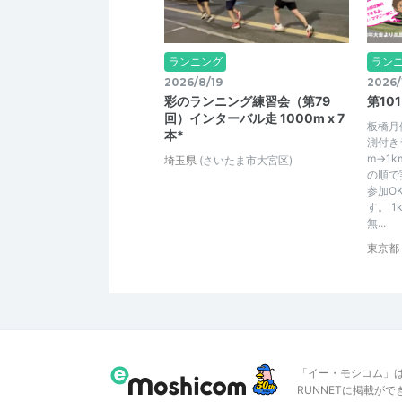
ランニング
ラン
2026/8/19
2026/
彩のランニング練習会（第79
第10
回）インターバル走 1000m x 7
板橋月
本*
測付き
m→1k
埼玉県
(さいたま市大宮区)
の順で
参加O
す。 
無...
東京都
「イー・モシコム」
RUNNETに掲載が