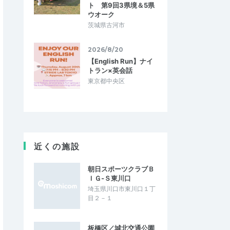
ト 第9回3県境＆5県
ウオーク
茨城県古河市
2026/8/20
【English Run】ナイ
トラン×英会話
東京都中央区
近くの施設
朝日スポーツクラブＢ
ＩＧ‐Ｓ東川口
埼玉県川口市東川口１丁
目２－１
板橋区／城北交通公園