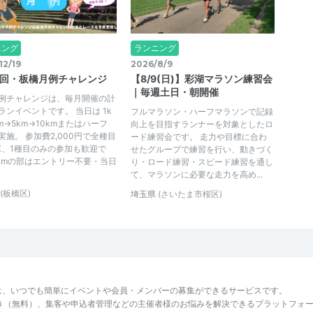
ニング
ランニング
12/19
2026/8/9
1回・板橋月例チャレンジ
【8/9(日)】彩湖マラソン練習会
｜毎週土日・朝開催
例チャレンジは、毎月開催の計
ランイベントです。 当日は 1k
フルマラソン・ハーフマラソンで記録
m→5km→10kmまたはハーフ
向上を目指すランナーを対象としたロ
実施。 参加費2,000円で全種目
ード練習会です。 走力や目標に合わ
K、1種目のみの参加も歓迎で
せたグループで練習を行い、動きづく
1kmの部はエントリー不要・当日
り・ロード練習・スピード練習を通し
て、マラソンに必要な走力を高め...
(板橋区)
埼玉県
(さいたま市桜区)
は、いつでも簡単にイベントや会員・メンバーの募集ができるサービスです。
でき（無料）、集客や申込者管理などの主催者様のお悩みを解決できるプラットフォ