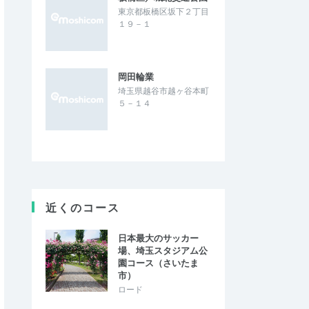
東京都板橋区坂下２丁目
１９－１
岡田輪業
埼玉県越谷市越ヶ谷本町
５－１４
近くのコース
日本最大のサッカー
場、埼玉スタジアム公
園コース（さいたま
市）
ロード