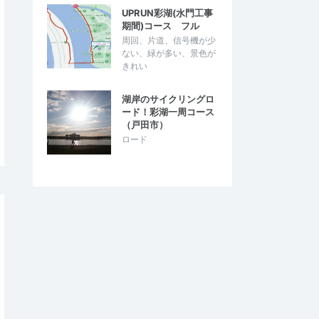
UPRUN彩湖(水門工事
期間)コース フル
周回、片道、信号機が少
ない、緑が多い、景色が
きれい
湖岸のサイクリングロ
ード！彩湖一周コース
（戸田市）
ロード