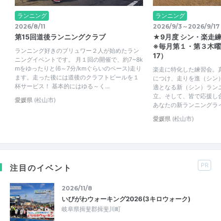
ランニング
ランニング
2026/8/11
2026/9/3～2026/9/17
第15回道後ランニングクラブ
★9月度 シン・楽走
※毎月第１・第３木曜18
ランニング好きのブリュワー２人が始めたラン
17）
ニングイベントです。 月１回の開催で、約7~8k
mをゆったりと(6～7分/kmぐらいのペース)走り
楽走に特化した練習会。
ます。走った後には道後のクラフトビールを１
につけ、走りを進（シン
杯サービス！ 基本的にはゆる～く...
適となる新（シン）ラン
立。そして、皆で応援し
愛媛県
(松山市)
あなたの新ランニングライ
愛媛県
(松山市)
PR
注目のイベント
2026/11/8
いびがわウォーキング2026(3キロウォーク)
岐阜県揖斐郡揖斐川町