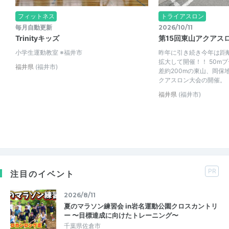
フィットネス
トライアスロン
毎月自動更新
2026/10/11
Trinityキッズ
第15回東山アクアス
小学生運動教室 ※福井市
昨年に引き続き今年は距
拡大して開催！！ 50m
福井県
(福井市)
差約200mの東山、岡保
クアスロン大会の開催。
福井県
(福井市)
PR
注目のイベント
2026/8/11
夏のマラソン練習会 in岩名運動公園クロスカントリ
ー 〜目標達成に向けたトレーニング〜
千葉県佐倉市