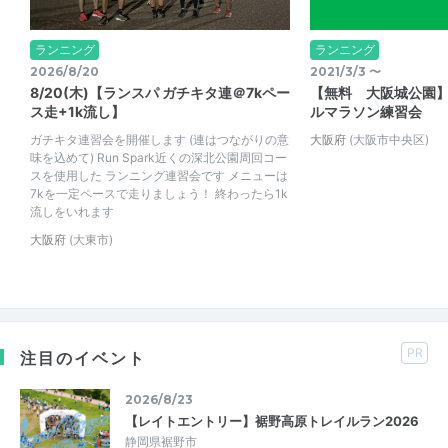
ランニング
ランニング
2026/8/20
2021/3/3 〜
8/20(木)【ランスパ ガチキタ連＠7kペー
【無料 大阪城公園
ス走+1k流し】
ルマラソン練習会
ガチキタ連習会を開催します (連はつながりの意
大阪府
(大阪市中央区)
味を込めて) Run Spark近くの深北公園周回コー
スを使用した ランニング連習会です メニューは
7kを一定ペースで走りましょう！ 終わったら1k
流しをいれます
大阪府
(大東市)
PR
注目のイベント
2026/8/23
【レイトエントリー】裾野高原トレイルラン2026
静岡県裾野市