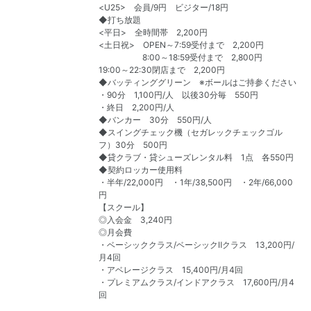
<U25> 会員/9円 ビジター/18円
◆打ち放題
<平日> 全時間帯 2,200円
<土日祝> OPEN～7:59受付まで 2,200円
8:00～18:59受付まで 2,800円
19:00～22:30閉店まで 2,200円
◆バッティンググリーン ※ボールはご持参ください
・90分 1,100円/人 以後30分毎 550円
・終日 2,200円/人
◆バンカー 30分 550円/人
◆スイングチェック機（セガレックチェックゴル
フ）30分 500円
◆貸クラブ・貸シューズレンタル料 1点 各550円
◆契約ロッカー使用料
・半年/22,000円 ・1年/38,500円 ・2年/66,000
円
【スクール】
◎入会金 3,240円
◎月会費
・ベーシッククラス/ベーシックⅡクラス 13,200円/
月4回
・アベレージクラス 15,400円/月4回
・プレミアムクラス/インドアクラス 17,600円/月4
回