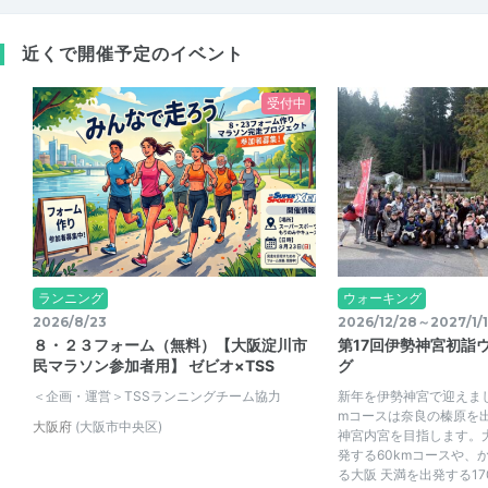
近くで開催予定のイベント
受付中
ランニング
ウォーキング
2026/8/23
2026/12/28～2027/1/1
８・２３フォーム（無料）【大阪淀川市
第17回伊勢神宮初詣
民マラソン参加者用】 ゼビオ×TSS
グ
＜企画・運営＞TSSランニングチーム協力
新年を伊勢神宮で迎えまし
mコースは奈良の榛原を
大阪府
(大阪市中央区)
神宮内宮を目指します。
発する60kmコースや、
る大阪 天満を出発する170