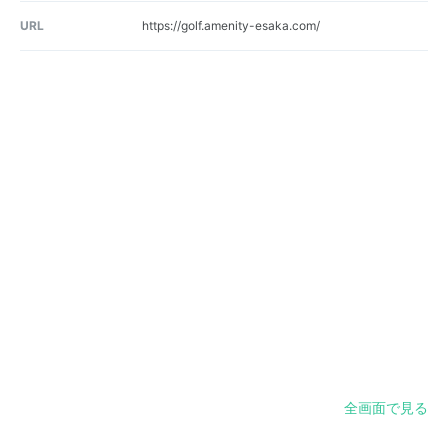
URL
https://golf.amenity-esaka.com/
全画面で見る