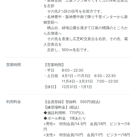
・新御堂筋 江坂ランプ降りてすぐ江の木町交差点
を左折
その先2つ目の信号を右前方です。
・名神豊中・阪神豊中南で降り千里インターから新
御堂筋へ
桃山台、緑地公園を過ぎて江坂の標識のところか
ら左側道へ
その先を直進し広芝町交差点を右折。その先、蔵
人交差点を
左折し、500ｍ先右です。
営業時間
【営業時間】
・平日 8:00～22:30
・土日祝 4月1日～11月3日 6:30～22:30
11月4日～3月31日 7:00～22:30
【休日】 12月31日・1月1日
利用料金
【会員登録】登録料 550円(税込)
【練習場料金】(税込)
◆施設利用料 770円/人
◆ボール料金 1球あたり
<男性> 特別会員/14.5円 会員/16円 ビジター/18
円
<女性> 特別会員/10円 会員/11円 ビジター/18円