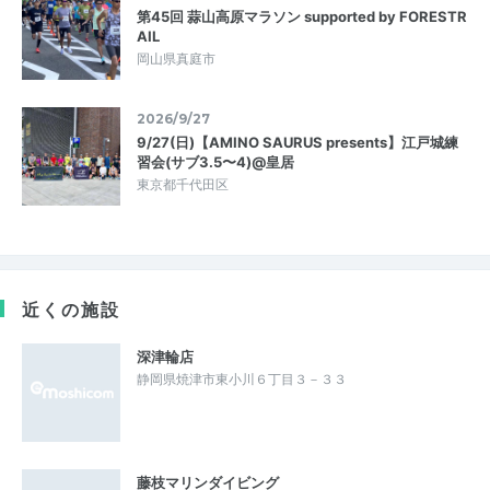
第45回 蒜山高原マラソン supported by FORESTR
AIL
岡山県真庭市
2026/9/27
9/27(日)【AMINO SAURUS presents】江戸城練
習会(サブ3.5〜4)@皇居
東京都千代田区
近くの施設
深津輪店
静岡県焼津市東小川６丁目３－３３
藤枝マリンダイビング