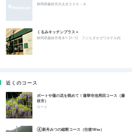
静岡県藤枝市兵太夫５０６－８
くるみキッチンプラス＋
静岡県藤枝市青木1-21-12 フジエダオガワホテル内
近くのコース
ボートや蓮の花を眺めて！蓮華寺池周回コース（藤
枝市）
ロード
④新舟みつの縦断コース（往復16㎞）