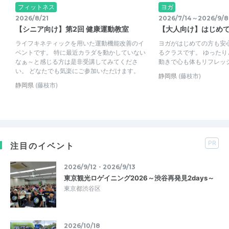
フィットネス
ヨガ
2026/8/21
2026/7/14～2026/9/8
【シニア向け】第2回 健康運動教室
【大人向け】はじめ
ライフキネティックを用いた運動機能改善のイ
ヨガがはじめての方も安
ベントです。 特に最近カラダを動かしていない
るクラスです。 ゆった
なぁ～と感じる方は是非受講してみてくださ
動きで心も体もリフレッ
い。 どなたでも気楽にご参加いただけます。
静岡県
(藤枝市)
静岡県
(藤枝市)
PR
注目のイベント
2026/9/12・2026/9/13
東京観光ロゲイニング2026～渋谷再発見2days～
東京都渋谷区
2026/10/18