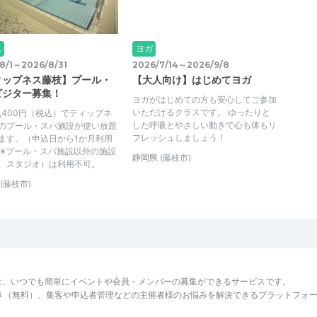
ム
ヨガ
8/1～2026/8/31
2026/7/14～2026/9/8
ィップネス藤枝】プール・
【大人向け】はじめてヨガ
ビジター募集！
ヨガがはじめての方も安心してご参加
いただけるクラスです。 ゆったりと
4,400円（税込）でティップネ
した呼吸とやさしい動きで心も体もリ
のプール・スパ施設が使い放題
フレッシュしましょう！
ます。（申込日から1か月利用
 ※プール・スパ施設以外の施設
静岡県
(藤枝市)
、スタジオ）は利用不可。
(藤枝市)
は、いつでも簡単にイベントや会員・メンバーの募集ができるサービスです。
でき（無料）、集客や申込者管理などの主催者様のお悩みを解決できるプラットフォ