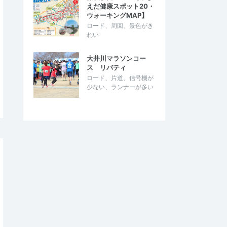
えだ健康スポット20・
ウォーキングMAP】
ロード、周回、景色がき
れい
大井川マラソンコー
ス リバティ
ロード、片道、信号機が
少ない、ランナーが多い