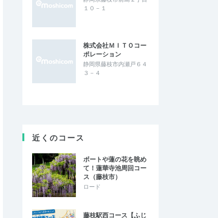
１０－１
株式会社ＭＩＴＯコー
ポレーション
静岡県藤枝市内瀬戸６４
３－４
近くのコース
ボートや蓮の花を眺め
て！蓮華寺池周回コー
ス（藤枝市）
ロード
藤枝駅西コース【ふじ