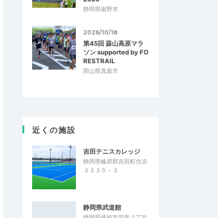
静岡県裾野市
2026/10/18
第45回 蒜山高原マラ
ソン supported by FO
RESTRAIL
岡山県真庭市
近くの施設
吉田テニスカレッジ
静岡県榛原郡吉田町住吉
３３３５－３
静岡県武道館
静岡県藤枝市前島２丁目