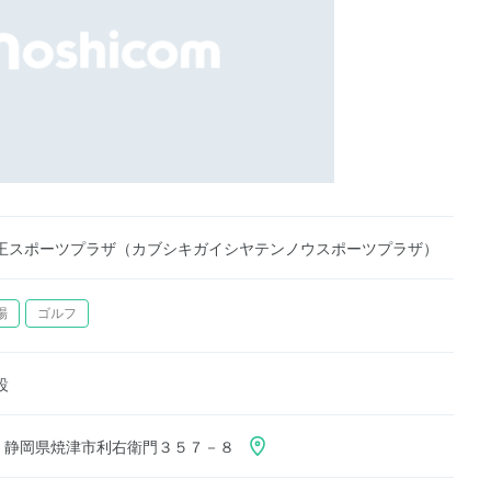
王スポーツプラザ（カブシキガイシヤテンノウスポーツプラザ）
場
ゴルフ
設
212 静岡県焼津市利右衛門３５７－８