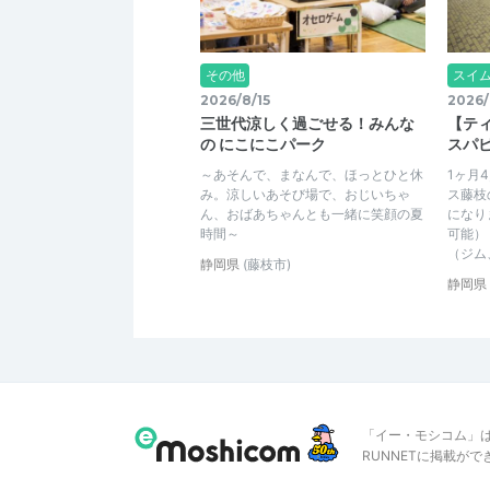
その他
スイ
2026/8/15
2026/
三世代涼しく過ごせる！みんな
【テ
の にこにこパーク
スパ
～あそんで、まなんで、ほっとひと休
1ヶ月
み。涼しいあそび場で、おじいちゃ
ス藤枝
ん、おばあちゃんとも一緒に笑顔の夏
になり
時間～
可能）
（ジム
静岡県
(藤枝市)
静岡県
「イー・モシコム」
RUNNETに掲載が