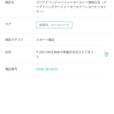
施設名
ズーアドベンチャーイトーヨーカドー湘南台店（ズ
ーアドベンチヤーイトーヨーカドーシヨウナンダイ
テン）
タグ
遊園地・テーマパーク
施設カテゴリ
スポーツ施設
住所
〒252-0815 神奈川県藤沢市石川６丁目２－
１
電話番号
0466-86-6424