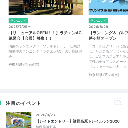
ランニング
ランニング
2025/7/25 〜
2026/8/29
【リニューアルOPEN！！】ラチエンAC
【ランニング＆ゴル
練習会【会員】募集！！
茅ヶ崎オープン
湘南のランニングパーソナルトレーナー山崎洋
「ゴールはグリーンにあ
輔主催のランニング「ラチエンAC」の定期練習
は、ただ走るだけじゃな
会
に、ゴルフのスコアとラ
究極のデュアルスポーツ。
神奈川県
(茅ヶ崎市)
ゴルファーの集中力。フィニ
神奈川県
(茅ヶ崎市)
PR
注目のイベント
2026/8/23
【レイトエントリー】裾野高原トレイルラン2026
静岡県裾野市