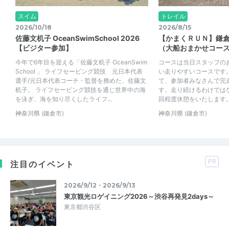
スイム
トレイル
2026/10/18
2026/8/15
佐藤文机子 OceanSwimSchool 2026
【かまくＲＵＮ】鎌
【ビジター参加】
（大船おまかせコー
今年で6年目を迎える「佐藤文机子 OceanSwim
コースは当日スタッフの
School 」 ライフセービング競技 元日本代表
い走りやすいコースです
選手/元日本代表コーチ・監督を務めた、佐藤文
て、参加者みなさんで完
机子。 ライフセービング競技を通じ世界中の海
す。走り続けるわけでは
を泳ぎ、海を知り尽くしたライフ...
回程度休憩をいたします
神奈川県
(鎌倉市)
神奈川県
(鎌倉市)
PR
注目のイベント
2026/9/12・2026/9/13
東京観光ロゲイニング2026～渋谷再発見2days～
東京都渋谷区