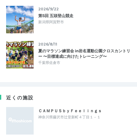
2026/9/22
第5回 五頭登山競走
新潟県阿賀野市
2026/8/11
夏のマラソン練習会 in岩名運動公園クロスカントリ
ー 〜目標達成に向けたトレーニング〜
千葉県佐倉市
近くの施設
ＣＡＭＰＵＳｂｙＦｅｅｌｉｎｇｓ
神奈川県藤沢市辻堂新町４丁目１－１