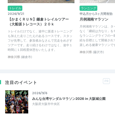
トレイル
ランニング
2026/9/21
申込月から3ヶ月間有効
【かまくＲＵＮ】鎌倉トレイルツアー
月例湘南マラソン
（大船坂トレコース）２０ｋ
月例湘南マラソンは、タ
なく「継続は力なり」を
トレイルだけでなく、途中に坂道トレーニング
なランニングライフの一
も加えた走りごたえのあるコースです。スタッ
続を目標として開催され
フが先導して、参加者みなさんで完走をめざす
楽しめる健康マラソンです。
ツアーです。走り続けるわけではなく、途中１
時間に１回程度休憩をいたします。
神奈川県
(藤沢市)
神奈川県
(鎌倉市)
PR
注目のイベント
2026/9/6
みんな台湾サンダルマラソン2026 in 大阪城公園
大阪府大阪市中央区